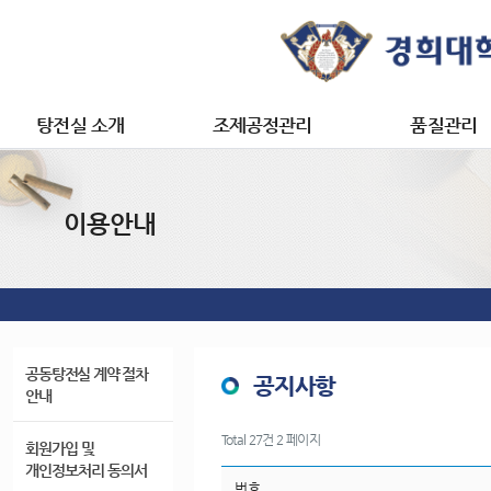
탕전실 소개
조제공정관리
품질관리
마이페이지
한약원료 및
탕전실 소개
환산제 조제공정
품질관리
과립제 조제공정
이용안내
개인 정보 관리
캡슐제 조제공정
사전조제신청 내역
트로키제 조제공정
처방 내역 조회
장바구니
공동탕전실 계약 절차
공지사항
안내
Total 27건
2 페이지
회원가입 및
개인정보처리 동의서