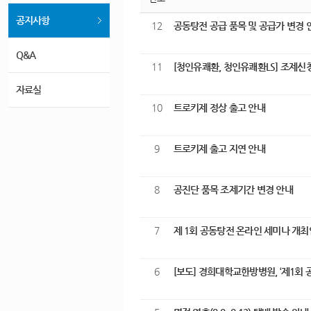
번호
공지사항
12
공동탕전 공급 품목 및 공급가 변경
Q&A
11
[청인유쾌환, 청인유쾌환LS] 조제
자료실
10
트로키제 정상 출고 안내
9
트로키제 출고 지연 안내
8
공진단 품목 조제기간 변경 안내
7
제 1회 공동탕전 온라인 세미나 
6
[보도] 경희대학교한방병원, ‘제1