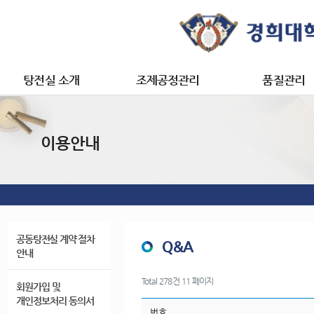
탕전실 소개
조제공정관리
품질관리
마이페이지
한약원료 및
탕전실 소개
환산제 조제공정
품질관리
과립제 조제공정
이용안내
개인 정보 관리
캡슐제 조제공정
사전조제신청 내역
트로키제 조제공정
처방 내역 조회
장바구니
공동탕전실 계약 절차
Q&A
안내
Total 278건
11 페이지
회원가입 및
개인정보처리 동의서