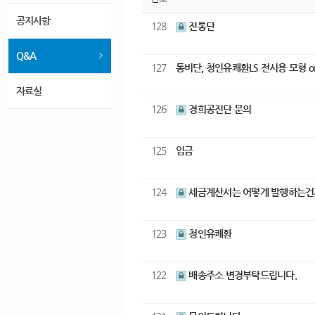
번호
공지사항
128
진통단
Q&A
127
통비단, 청인유쾌환LS 전시용 모형
자료실
126
경희공진단 문의
125
입금
124
세금계산서는 어떻게 발행하는
123
청인유쾌환
122
배송주소 변경부탁드립니다.