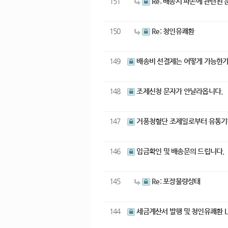
151
Re: 배송시 파손에 관련된
150
Re: 청인유쾌환
149
배송비 선결제는 어떻게 가능
148
조제신청 문자가 안날라옵니다
147
거풍청혈단 조제일로부터 유통
146
입금확인 및 배송문의 드립니다
145
Re: 포장불량상태