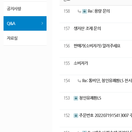
번호
공지사항
158
Re: 용량 문의
Q&A
157
생지산 조제 문의
자료실
156
판매가(소비자가) 알려주세요
155
소비자가
154
Re: 통비단, 청인유쾌환LS 
153
청인유쾌환LS
152
주문번호 20220719154130