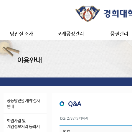
탕전실 소개
조제공정관리
품질관리
마이페이지
한약원료 및
탕전실 소개
환산제 조제공정
품질관리
과립제 조제공정
이용안내
개인 정보 관리
캡슐제 조제공정
사전조제신청 내역
트로키제 조제공정
처방 내역 조회
장바구니
공동탕전실 계약 절차
Q&A
안내
Total 278건
9 페이지
회원가입 및
개인정보처리 동의서